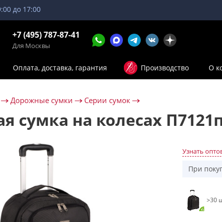
9:00 до 17:00
+7 (495) 787-87-41
Для Москвы
Оплата, доставка, гарантия
Производство
О к
Дорожные сумки
Серии сумок
я сумка на колесах П7121
Узнать опто
При поку
>30 ш