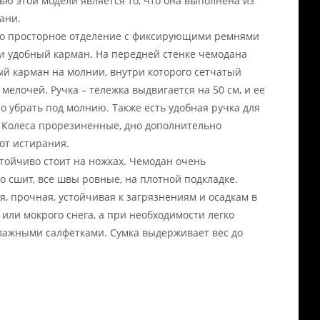
ью этой модели является то, что она выполнена из
ани.
но просторное отделение с фиксирующими ремнями
и удобный карман. На передней стенке чемодана
ый карман на молнии, внутри которого сетчатый
 мелочей. Ручка – тележка выдвигается на 50 см, и ее
о убрать под молнию. Также есть удобная ручка для
 Колеса прорезиненные, дно дополнительно
от истирания.
тойчиво стоит на ножках. Чемодан очень
о сшит, все швы ровные, на плотной подкладке.
ая, прочная, устойчивая к загрязнениям и осадкам в
 или мокрого снега, а при необходимости легко
лажными салфетками. Сумка выдерживает вес до