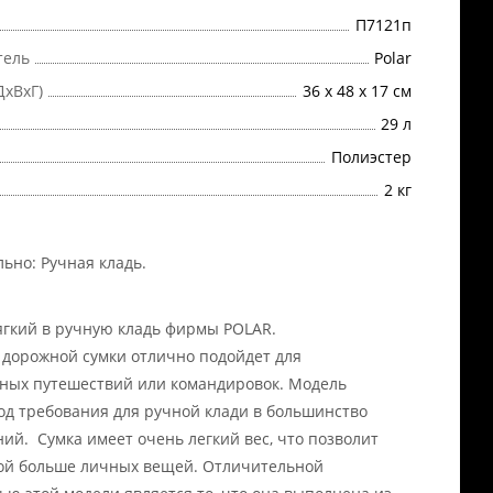
П7121п
тель
Polar
ДхВхГ)
36 х 48 х 17 см
29 л
Полиэстер
2 кг
льно:
Ручная кладь
.
гкий в ручную кладь фирмы POLAR.
 дорожной сумки отлично подойдет для
ных путешествий или командировок. Модель
од требования для ручной клади в большинство
ий. Сумка имеет очень легкий вес, что позволит
бой больше личных вещей. Отличительной