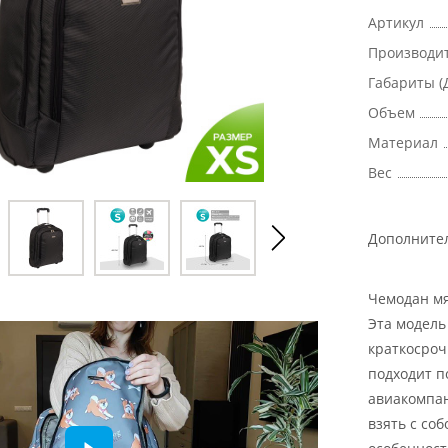
Артикул
Производи
Габариты (
Объем
Материал
Вес
Дополните
Чемодан мя
Эта модель
краткосроч
подходит п
авиакомпан
взять с со