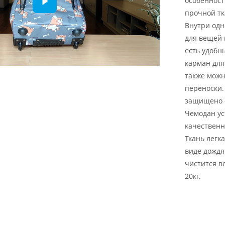
особенност
прочной тк
Внутри од
для вещей 
есть удобн
карман для
также можн
переноски.
защищено 
Чемодан ус
качественн
Ткань легк
виде дождя
чистится в
20кг.