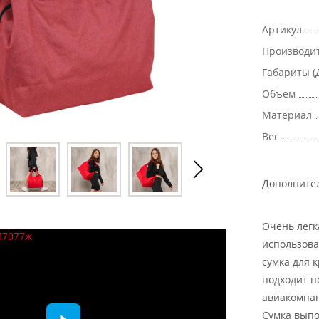
Артикул
Производи
Габариты (
Объем
Материал
Вес
Дополните
Очень легк
использова
сумка для 
подходит п
авиакомпан
Сумка выпо