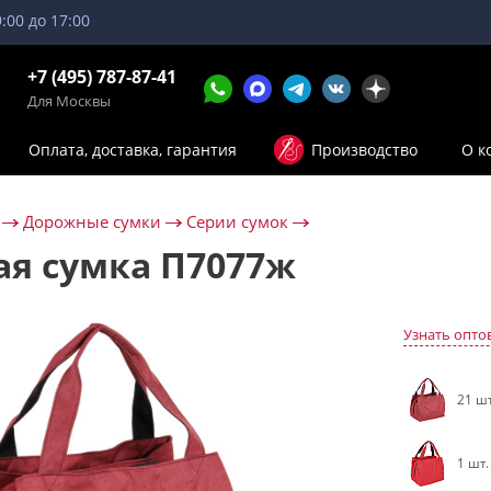
9:00 до 17:00
+7 (495) 787-87-41
Для Москвы
Оплата, доставка, гарантия
Производство
О к
Дорожные сумки
Серии сумок
я сумка П7077ж
Узнать опто
21 шт
1 шт.