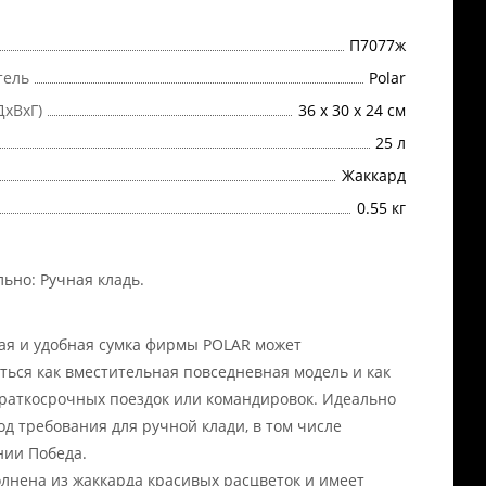
П7077ж
тель
Polar
ДхВхГ)
36 х 30 х 24 см
25 л
Жаккард
0.55 кг
льно:
Ручная кладь
.
ая и удобная сумка фирмы POLAR может
ться как вместительная повседневная модель и как
краткосрочных поездок или командировок. Идеально
од требования для ручной клади, в том числе
ии Победа.
лнена из жаккарда красивых расцветок и имеет