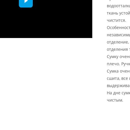
водоотталк
ткань усто
чистится.
Особенност
независимы
отделение,
отделения 
Сумку очен
плечо. Ручк
Сумка очень
сшита, все
выдерживает
На дне сум
чистым.