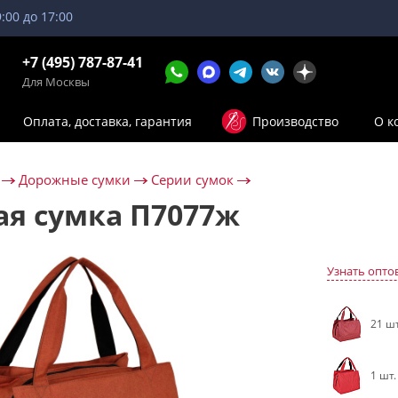
9:00 до 17:00
+7 (495) 787-87-41
Для Москвы
Оплата, доставка, гарантия
Производство
О к
Дорожные сумки
Серии сумок
я сумка П7077ж
Узнать опто
21 шт
1 шт.