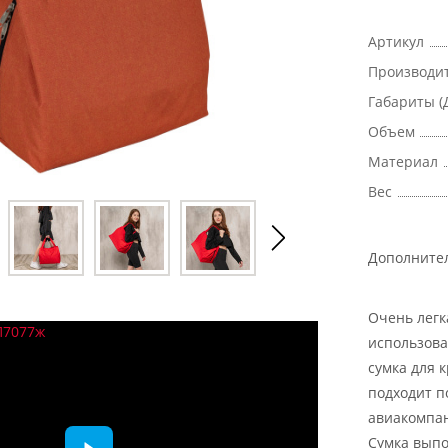
Артикул
Производи
Габариты (
Объем
Материал
Вес
Дополните
Очень легк
использова
сумка для 
подходит п
авиакомпан
Сумка выпо