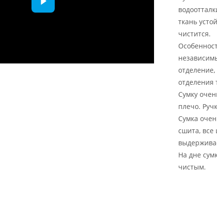
водоотталк
ткань усто
чистится.
Особенност
независимы
отделение,
отделения 
Сумку очен
плечо. Ручк
Сумка очень
сшита, все
выдерживает
На дне сум
чистым.