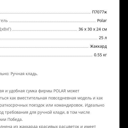
П7077ж
тель
Polar
ДхВхГ)
36 х 30 х 24 см
25 л
Жаккард
0.55 кг
льно:
Ручная кладь
.
ая и удобная сумка фирмы POLAR может
ться как вместительная повседневная модель и как
краткосрочных поездок или командировок. Идеально
од требования для ручной клади, в том числе
ии Победа.
лнена из жаккарда красивых расцветок и имеет