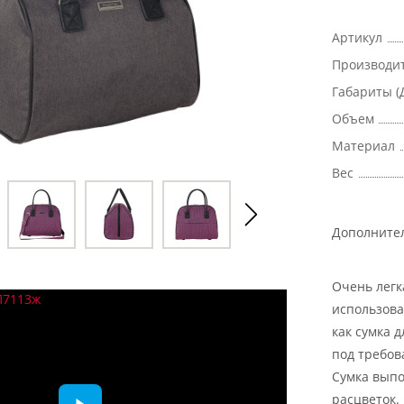
Артикул
Производи
Габариты (
Объем
Материал
Вес
Дополните
Очень легк
использова
как сумка 
под требов
Сумка выпо
расцветок.