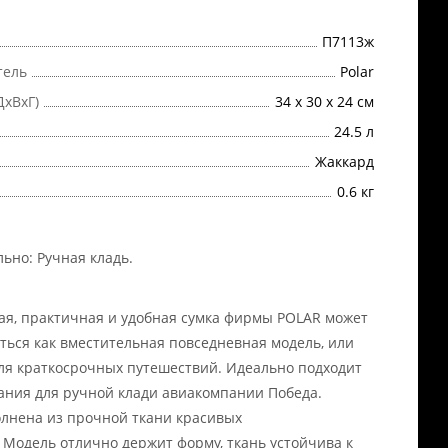
П7113ж
тель
Polar
ДхВхГ)
34 х 30 х 24 см
24.5 л
Жаккард
0.6 кг
льно:
Ручная кладь
.
ая, практичная и удобная сумка фирмы POLAR может
ться как вместительная повседневная модель, или
для краткосрочных путешествий. Идеально подходит
ания для ручной клади авиакомпании Победа.
лнена из прочной ткани красивых
 Модель отлично держит форму, ткань устойчива к