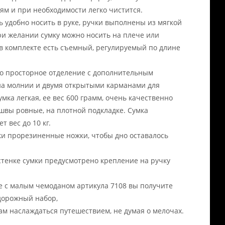
ям и при необходимости легко чистится.
ь удобно носить в руке, ручки выполнены из мягкой
ри желании сумку можно носить на плече или
 в комплекте есть съемный, регулируемый по длине
о просторное отделение с дополнительным
а молнии и двумя открытыми карманами для
умка легкая, ее вес 600 грамм, очень качественно
 швы ровные, на плотной подкладке. Сумка
 вес до 10 кг.
ки прорезиненные ножки, чтобы дно оставалось
стенке сумки предусмотрено крепление на ручку
е с малым чемоданом артикула 7108 вы получите
дорожный набор,
ам наслаждаться путешествием, не думая о мелочах.