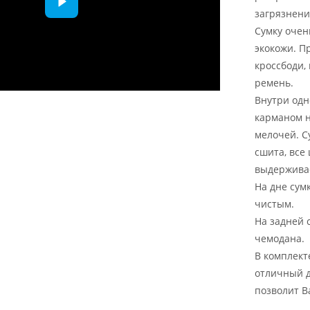
загрязнени
Сумку очен
экокожи. П
кроссбоди,
ремень.
Внутри одн
карманом н
мелочей. С
сшита, все
выдерживает
На дне сум
чистым.
На задней 
чемодана.
В комплект
отличный 
позволит В