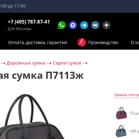
9:00 до 17:00
+7 (495) 787-87-41
Для Москвы
Оплата, доставка, гарантия
Производство
О к
Дорожные сумки
Серии сумок
я сумка П7113ж
Узнать опто
13 шт
>30 ш