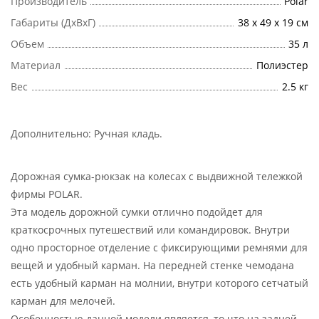
Производитель
Polar
Габариты (ДхВхГ)
38 х 49 х 19 см
Объем
35 л
Материал
Полиэстер
Вес
2.5 кг
Дополнительно:
Ручная кладь
.
Дорожная сумка-рюкзак на колесах с выдвижной тележкой
фирмы POLAR.
Эта модель дорожной сумки отлично подойдет для
краткосрочных путешествий или командировок. Внутри
одно просторное отделение с фиксирующими ремнями для
вещей и удобный карман. На передней стенке чемодана
есть удобный карман на молнии, внутри которого сетчатый
карман для мелочей.
Особенностью данной модели является, то что на задней