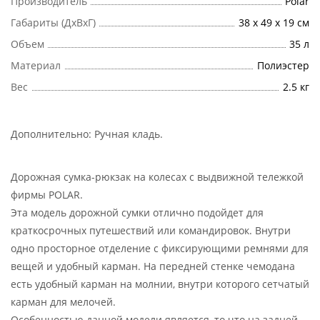
Производитель
Polar
Габариты (ДхВхГ)
38 х 49 х 19 см
Объем
35 л
Материал
Полиэстер
Вес
2.5 кг
Дополнительно:
Ручная кладь
.
Дорожная сумка-рюкзак на колесах с выдвижной тележкой
фирмы POLAR.
Эта модель дорожной сумки отлично подойдет для
краткосрочных путешествий или командировок. Внутри
одно просторное отделение с фиксирующими ремнями для
вещей и удобный карман. На передней стенке чемодана
есть удобный карман на молнии, внутри которого сетчатый
карман для мелочей.
Особенностью данной модели является, то что на задней