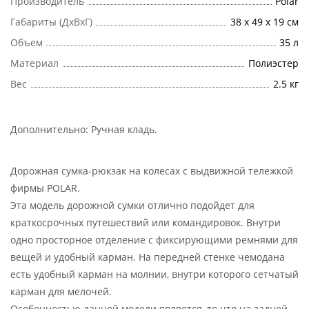
Производитель
Polar
Габариты (ДхВхГ)
38 х 49 х 19 см
Объем
35 л
Материал
Полиэстер
Вес
2.5 кг
Дополнительно:
Ручная кладь
.
Дорожная сумка-рюкзак на колесах с выдвижной тележкой
фирмы POLAR.
Эта модель дорожной сумки отлично подойдет для
краткосрочных путешествий или командировок. Внутри
одно просторное отделение с фиксирующими ремнями для
вещей и удобный карман. На передней стенке чемодана
есть удобный карман на молнии, внутри которого сетчатый
карман для мелочей.
Особенностью данной модели является, то что на задней