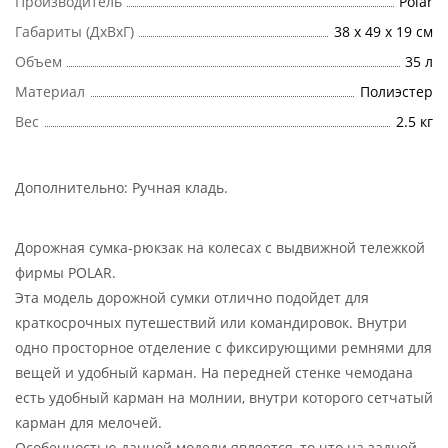
Производитель
Polar
Габариты (ДхВхГ)
38 х 49 х 19 см
Объем
35 л
Материал
Полиэстер
Вес
2.5 кг
Дополнительно:
Ручная кладь
.
Дорожная сумка-рюкзак на колесах с выдвижной тележкой
фирмы POLAR.
Эта модель дорожной сумки отлично подойдет для
краткосрочных путешествий или командировок. Внутри
одно просторное отделение с фиксирующими ремнями для
вещей и удобный карман. На передней стенке чемодана
есть удобный карман на молнии, внутри которого сетчатый
карман для мелочей.
Особенностью данной модели является, то что на задней