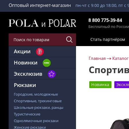
Оптовый интернет-магазин
пн-чт с 9:00 до 18:00, пт с 
8 800 775-39-84
Бесплатный по России
Стать партнёром
Акции
Главная
Каталог
Новинки
Спортив
Эксклюзив
Рюкзаки
Новинка
Экскл
Городские, молодежные
Спортивные, трекинговые
Школьные рюкзаки, ранцы
Туристические
Однолямочные рюкзаки
Женские рюкзаки