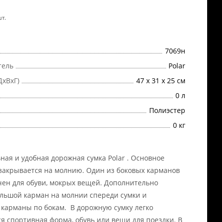
т.
7069н
тель
Polar
ДхВхГ)
47 х 31 х 25 см
0 л
Полиэстер
0 кг
ная и удобная дорожная сумка Polar . Основное
закрывается на молнию. Один из боковых карманов
ен для обуви, мокрых вещей. Дополнительно
льшой карман на молнии спереди сумки и
карманы по бокам. В дорожную сумку легко
 спортивная форма, обувь или вещи для поездки. В