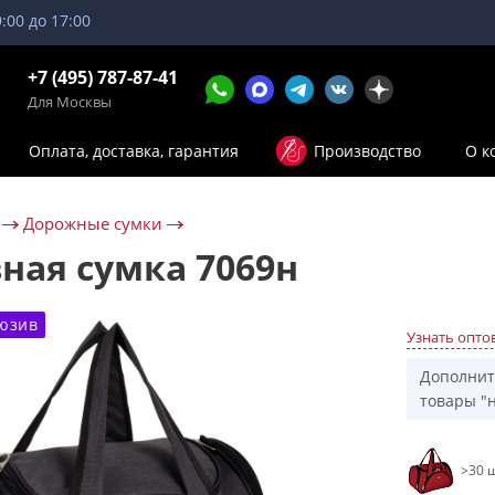
9:00 до 17:00
+7 (495) 787-87-41
Для Москвы
Оплата, доставка, гарантия
Производство
О к
Дорожные сумки
ная сумка 7069н
юзив
Узнать опто
Дополнит
товары "н
>30 ш