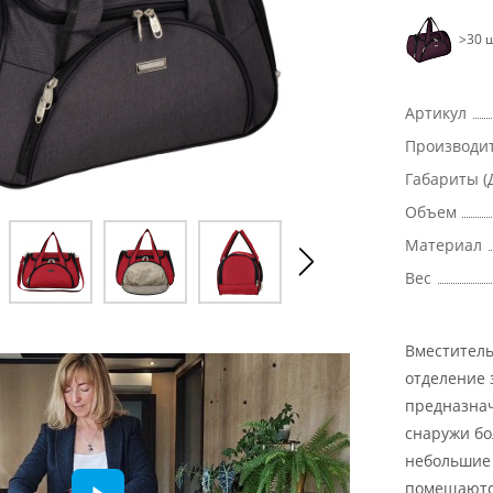
>30 ш
Артикул
Производи
Габариты (
Объем
Материал
Вес
Вместитель
отделение 
предназнач
снаружи бо
небольшие 
помещаются