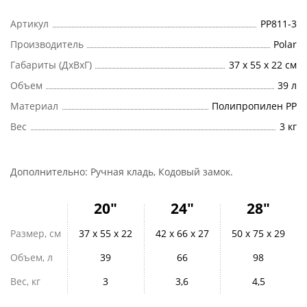
Артикул
РР811-3
Производитель
Polar
Габариты (ДхВхГ)
37 х 55 х 22 см
Объем
39 л
Материал
Полипропилен PP
Вес
3 кг
Дополнительно:
Ручная кладь, Кодовый замок
.
20"
24"
28"
Размер, см
37 х 55 х 22
42 х 66 х 27
50 х 75 х 29
Объем, л
39
66
98
Вес, кг
3
3,6
4,5