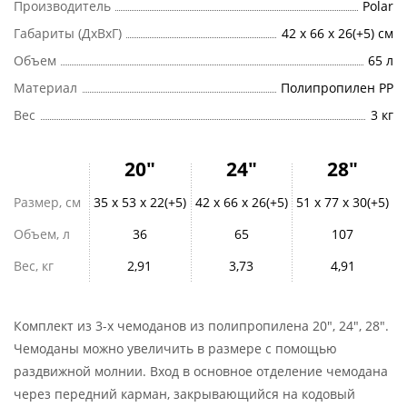
Производитель
Polar
Габариты (ДхВхГ)
42 x 66 x 26(+5) см
Объем
65 л
Материал
Полипропилен PP
Вес
3 кг
20"
24"
28"
Размер, см
35 x 53 x 22(+5)
42 x 66 x 26(+5)
51 x 77 x 30(+5)
Объем, л
36
65
107
Вес, кг
2,91
3,73
4,91
Комплект из 3-х чемоданов из полипропилена 20", 24", 28".
Чемоданы можно увеличить в размере с помощью
раздвижной молнии. Вход в основное отделение чемодана
через передний карман, закрывающийся на кодовый