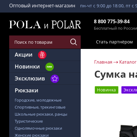
Оптовый интернет-магазин
пн-чт с 9:00 до 18:00, пт с 
8 800 775-39-84
Бесплатный по России
Стать партнёром
Акции
Главная
Каталог
Новинки
Сумка н
Эксклюзив
Рюкзаки
Новинка
Экскл
Городские, молодежные
Спортивные, трекинговые
Школьные рюкзаки, ранцы
Туристические
Однолямочные рюкзаки
Женские рюкзаки