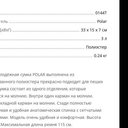
0144T
тель
Polar
ДхВхГ)
33 х 15 х 7 см
3 л
Полиэстер
0.24 кг
лодёжная сумка POLAR выполнена из
анного полиэстера прекрасно подходит для пеших
Сумка состоит из одного отделения, которые
я на молнию. Внутри один карман на молнии.
кладной карман на молнии. Сзади полностью
мая и удобная анатомическая спинка с сетчатыми
ями. Модель очень удобная и комфортная. Высота
 Максимальная длина ремня 115 см.