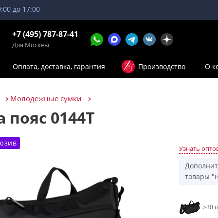
9:00 до 17:00
+7 (495) 787-87-41
Для Москвы
Оплата, доставка, гарантия
Производство
О к
Молодежные сумки
а пояс 0144T
юзив
Узнать опто
Дополнит
товары "н
>30 ш