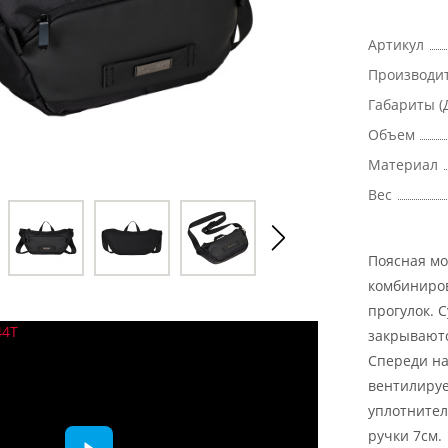
Артикул
Производи
Габариты (
Объем
Материал
Вес
Поясная мо
комбиниров
прогулок. 
закрываютс
Спереди на
вентилируе
уплотнител
ручки 7см.