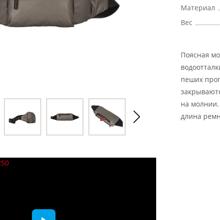
Материал
Вес
Поясная мо
водоотталк
пеших прог
закрываютс
на молнии.
длина ремн