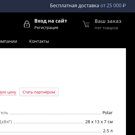
Бесплатная доставка
от 25 000 ₽
Вход на сайт
Ваш заказ
Регистрация
Нет товаров
омпании
Контакты
вую цену
Стать партнёром
тель
Polar
ДхВхГ)
28 x 13 x 7 см
2.5 л