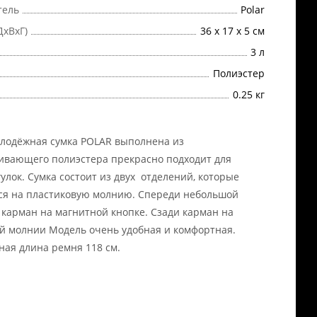
тель
Polar
ДхВхГ)
36 x 17 x 5 см
3 л
Полиэстер
0.25 кг
лодёжная сумка POLAR выполнена из
ивающего полиэстера прекрасно подходит для
улок. Сумка состоит из двух отделений, которые
ся на пластиковую молнию. Спереди небольшой
карман на магнитной кнопке. Сзади карман на
й молнии Модель очень удобная и комфортная.
ая длина ремня 118 см.