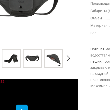
Производи
Габариты (
Объем
Материал
Вес
Поясная мо
водоотталк
пеших прог
закрывают
накладной 
пластиково
Максимальн