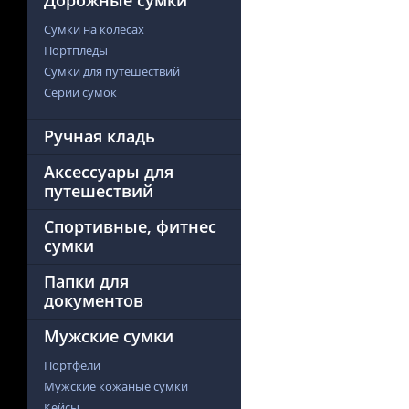
Дорожные сумки
Сумки на колесах
Портпледы
Сумки для путешествий
Серии сумок
Ручная кладь
Аксессуары для
путешествий
Спортивные, фитнес
сумки
Папки для
документов
Мужские сумки
Портфели
Мужские кожаные сумки
Кейсы