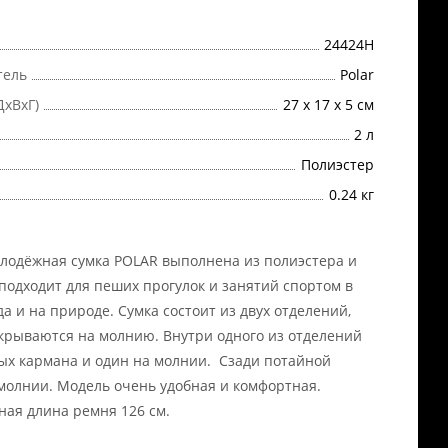
24424H
тель
Polar
ДхВхГ)
27 х 17 х 5 см
2 л
Полиэстер
0.24 кг
лодёжная сумка POLAR выполнена из полиэстера и
подходит для пеших прогулок и занятий спортом в
да и на природе. Сумка состоит из двух отделений,
крываются на молнию. Внутри одного из отделений
ых кармана и один на молнии. Сзади потайной
молнии. Модель очень удобная и комфортная.
ая длина ремня 126 см.