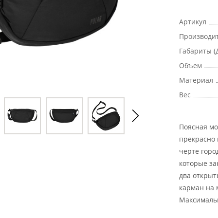
Артикул
Производи
Габариты (
Объем
Материал
Вес
Поясная мо
прекрасно 
черте горо
которые за
два открыт
карман на 
Максимальн