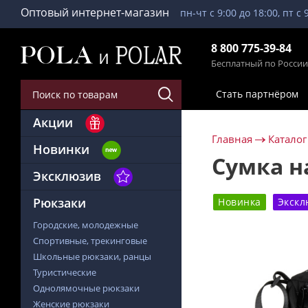
Оптовый интернет-магазин
пн-чт с 9:00 до 18:00, пт с 
8 800 775-39-84
Бесплатный по России
Стать партнёром
Акции
Главная
Каталог
Новинки
Сумка н
Эксклюзив
Рюкзаки
Новинка
Экскл
Городские, молодежные
Спортивные, трекинговые
Школьные рюкзаки, ранцы
Туристические
Однолямочные рюкзаки
Женские рюкзаки