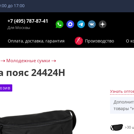
9:00 до 17:00
+7 (495) 787-87-41
Для Москвы
Оплата, доставка, гарантия
Производство
О к
Молодежные сумки
а пояс 24424H
юзив
Узнать опто
Дополнит
товары "н
>30 ш