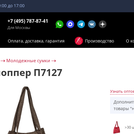
9:00 до 17:00
+7 (495) 787-87-41
Для Москвы
Оплата, доставка, гарантия
Производство
О к
Молодежные сумки
оппер П7127
Узнать опто
Дополнит
товары "н
>30 ш