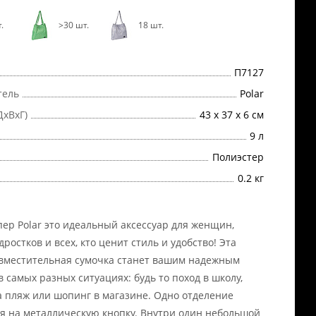
.
>30 шт.
18 шт.
П7127
тель
Polar
ДхВхГ)
43 х 37 х 6 см
9 л
Полиэстер
0.2 кг
ер Polar это идеальный аксессуар для женщин,
ростков и всех, кто ценит стиль и удобство! Эта
вместительная сумочка станет вашим надежным
в самых разных ситуациях: будь то поход в школу,
а пляж или шопинг в магазине. Одно отделение
я на металлическую кнопку. Внутри один небольшой