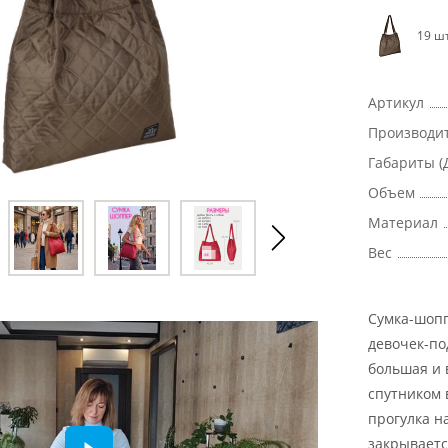
19 шт
Артикул
Производи
Габариты (
Объем
Материал
Вес
Сумка-шопп
девочек-под
большая и 
спутником 
прогулка н
закрываетс