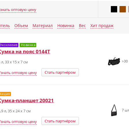
знать оптовую цену
Еще п
итель
Объем
Материал
Новинка
Вес
Хит продаж
Эксклюзив
Новинка
Сумка на пояс 0144T
>30 
 л, 33 х 15 х 7 см
Стать партнёром
Узнать оптовую цену
Акция
Сумка-планшет 20021
7 шт
,9 л, 35 х 24 х 7 см
Стать партнёром
Узнать оптовую цену