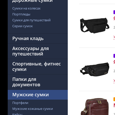
Дорожные сумки
Сумки на колесах
Портпледы
Сумки для путешествий
Серии сумок
2
Ручная кладь
Аксессуары для
путешествий
Спортивные, фитнес
сумки
2
Папки для
документов
Мужские сумки
Портфели
Мужские кожаные сумки
2
Кейсы