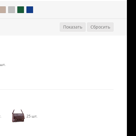
араметры
Сбросить
шт.
.
25 шт.