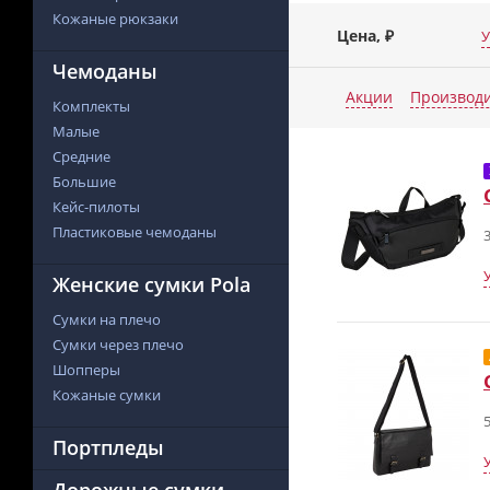
Кожаные рюкзаки
Цена, ₽
У
Чемоданы
Акции
Производ
Комплекты
Малые
Средние
Большие
Кейс-пилоты
Пластиковые чемоданы
3
Женские сумки Pola
Сумки на плечо
Сумки через плечо
Шопперы
Кожаные сумки
5
Портпледы