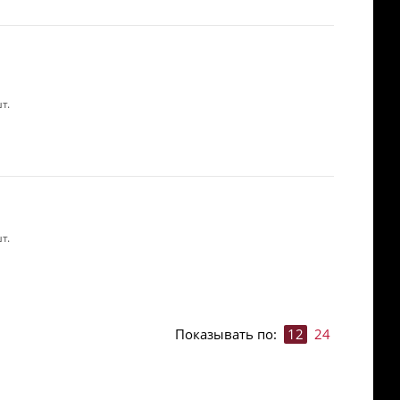
т.
т.
Показывать по:
12
24