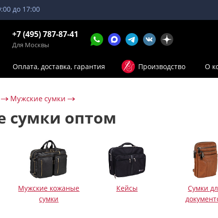
9:00 до 17:00
+7 (495) 787-87-41
Для Москвы
Оплата, доставка, гарантия
Производство
О к
Мужские сумки
 сумки оптом
Мужские кожаные
Кейсы
Сумки д
сумки
документ