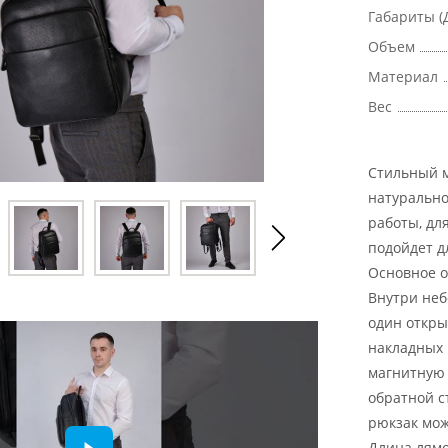
Габариты (
Объем
Материал
Вес
Стильный м
натурально
работы, дл
подойдет д
Основное о
Внутри неб
один откры
накладных 
магнитную 
обратной с
рюкзак мож
Длина лямо