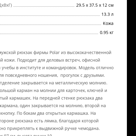
ДхВхГ)
29.5 х 37.5 х 12 см
13.3 л
Кожа
0.95 кг
ужской рюкзак фирмы Polar из высококачественной
й кожи. Подходит для деловых встреч, офисной
я учебы в институте и командировок. Модель отлично
ля повседневного ношения, прогулок с друзьями.
тделение закрывается на металлическую молнию.
ольшой карман на молнии для карточек, ключей и
тый кармашек. На передней стенке рюкзака два
кармана, один закрывается на молнию, второй на
кнопку. По бокам два открытых кармашка. На
тороне рюкзака есть лямка, благодаря которой
но прикреплять к выдвижной ручке чемодана.
к 97 см, высота ручки 10