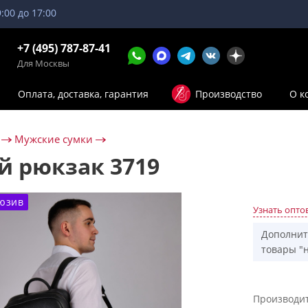
9:00 до 17:00
+7 (495) 787-87-41
Для Москвы
Оплата, доставка, гарантия
Производство
О к
Мужские сумки
 рюкзак 3719
юзив
Узнать опто
Дополнит
товары "н
Производи