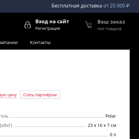
Бесплатная доставка
от 25 000 ₽
Вход на сайт
Ваш заказ
Регистрация
Нет товаров
омпании
Контакты
вую цену
Стать партнёром
тель
Polar
ДхВхГ)
23 х 16 х 7 см
0 л