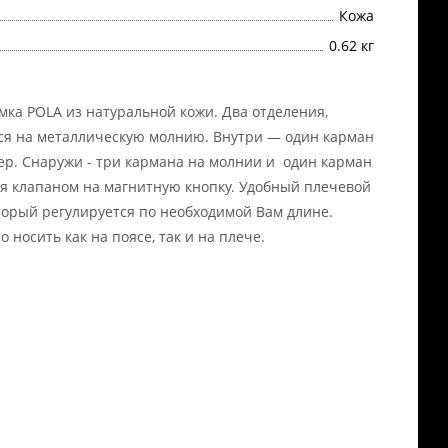
Кожа
0.62 кг
мка POLA из натуральной кожи. Два отделения,
я на металлическую молнию. Внутри — один карман
ер. Снаружи - три кармана на молнии и один карман
я клапаном на магнитную кнопку. Удобный плечевой
торый регулируется по необходимой Вам длине.
 носить как на поясе, так и на плече.