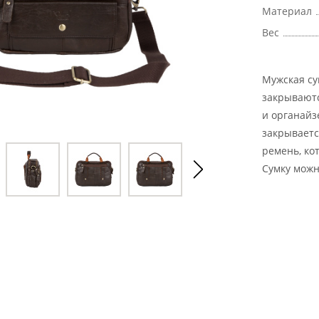
Материал
Вес
Мужская су
закрываютс
и органайз
закрываетс
ремень, ко
Сумку можно