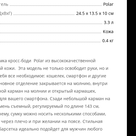
тель
Polar
ДхВхГ)
24.5 х 13.5 х 10 см
3.3 л
Кожа
0.4 кг
мка кросс-боди Polar из высококачественной
й кожи. Эта модель не только освободит руки, но и
себя все необходимое: кошелек, смартфон и другие
новное отделение закрывается на молнию, внутри
ной карман на молнии и открытый кармашек,
для вашего смартфона. Сзади небольшой карман на
мень съемный, регулируемый по длине 143 см,
чему, сумку можно носить несколькими способами,
, через плечо и при желании на поясе. Стильная
барсетка идеально подойдет для мужчин любого