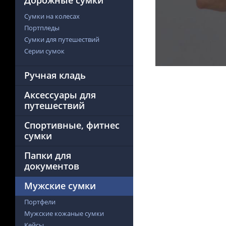
Дорожные сумки
Сумки на колесах
Портпледы
Сумки для путешествий
Серии сумок
Ручная кладь
Аксессуары для
путешествий
Спортивные, фитнес
сумки
Папки для
документов
Мужские сумки
Портфели
Мужские кожаные сумки
Кейсы