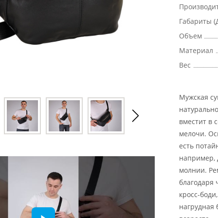
Производи
Габариты (
Объем
Материал
Вес
Мужская су
натурально
вместит в 
мелочи. Ос
есть потай
например, 
молнии. Ре
благодаря 
кросс-боди
нагрудная 