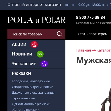
Оптовый интернет-магазин
пн-чт с 9:00 до 18:00, пт с 
8 800 775-39-84
Бесплатный по России
Стать партнёром
Акции
Главная
Каталог
Новинки
Мужская
Эксклюзив
Рюкзаки
Городские, молодежные
Спортивные, трекинговые
Школьные рюкзаки, ранцы
Туристические
Однолямочные рюкзаки
Женские рюкзаки