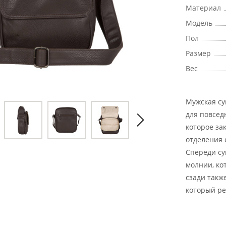
Материал
Модель
Пол
Размер
Вес
Мужская су
для повсед
которое за
отделения 
Спереди су
молнии, ко
сзади такж
который ре