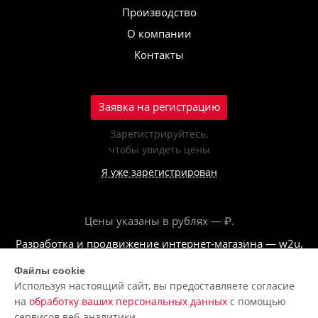
Производство
О компании
Контакты
Заявка на регистрацию
Зарегистрируйтесь,
чтобы увидеть цены
Я уже зарегистрирован
Цены указаны в рублях — ₽.
Разработка и продвижение интернет-магазина — w2u,
2018
Файлы cookie
Используя настоящий сайт, вы предоставляете согласие
© ООО «Полар центр», 2026
на
обработку ваших персональных данных
с помощью
Пользовательское соглашение
сервисов веб-аналитики.