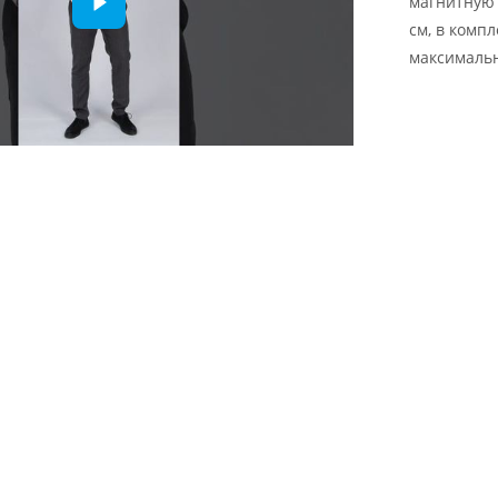
магнитную 
см, в комп
максимальн