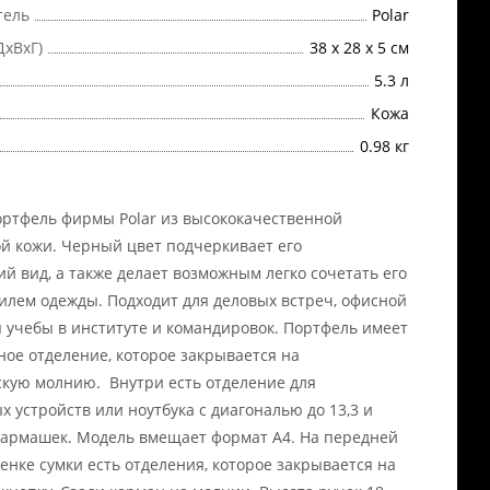
тель
Polar
ДхВхГ)
38 х 28 х 5 см
5.3 л
Кожа
0.98 кг
ртфель фирмы Polar из высококачественной
й кожи. Черный цвет подчеркивает его
ий вид, а также делает возможным легко сочетать его
илем одежды. Подходит для деловых встреч, офисной
я учебы в институте и командировок. Портфель имеет
ное отделение, которое закрывается на
кую молнию. Внутри есть отделение для
х устройств или ноутбука с диагональю до 13,3 и
армашек. Модель вмещает формат A4. На передней
тенке сумки есть отделения, которое закрывается на