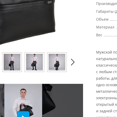
Производи
Габариты (
Объем
Материал
Вес
Мужской по
натурально
классическ
с любым ст
работы, дл
одно основ
металличес
электронны
открытый к
и задней с