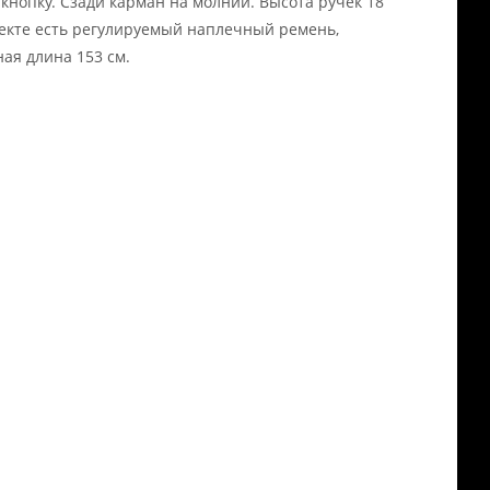
кнопку. Сзади карман на молнии. Высота ручек 18
лекте есть регулируемый наплечный ремень,
ая длина 153 см.