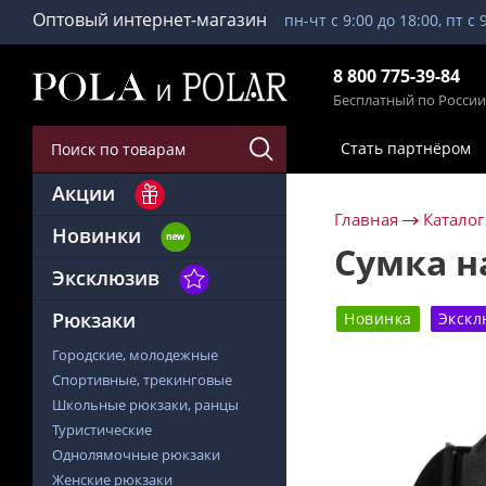
Оптовый интернет-магазин
пн-чт с 9:00 до 18:00, пт с 
8 800 775-39-84
Бесплатный по России
Стать партнёром
Акции
Главная
Каталог
Новинки
Сумка н
Эксклюзив
Рюкзаки
Новинка
Экскл
Городские, молодежные
Спортивные, трекинговые
Школьные рюкзаки, ранцы
Туристические
Однолямочные рюкзаки
Женские рюкзаки