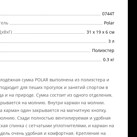
0744T
тель
Polar
ДхВхГ)
31 х 19 х 6 см
3 л
Полиэстер
0.3 кг
лодёжная сумка POLAR выполнена из полиэстера и
подходит для пеших прогулок и занятий спортом в
да и на природе. Сумка состоит из одного отделения,
крывается на молнию. Внутри карман на молнии.
а карман один закрывается на магнитную кнопку,
молнию. Сзади полностью вентилируемая и удобная
кая спинка с сетчатыми уплотнителями, и карман на
дель очень удобная и комфортная. Крепление на