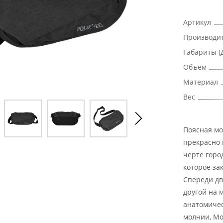
Артикул
Производи
Габариты (
Объем
Материал
Вес
Поясная мо
прекрасно 
черте горо
которое за
Спереди дв
другой на 
анатомичес
молнии, Мо