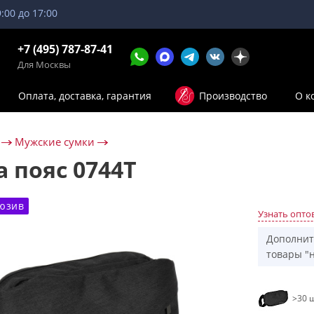
9:00 до 17:00
+7 (495) 787-87-41
Для Москвы
Оплата, доставка, гарантия
Производство
О к
Мужские сумки
а пояс 0744T
юзив
Узнать опто
Дополнит
товары "н
>30 ш