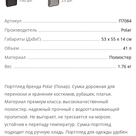
>30 шт.
23 шт.
Артикул
П7084
Производитель
Polar
Габариты (ДхВхГ)
53 х 55 х 14 см
Объем
41 л
Материал
Полиэстер
Вес
1.76 кг
Портплед бренда Polar (Полар). Сумка дорожная для
переноски и хранения костюмов, рубашек, платья.
Материал премиум класса, высококачественный
полиэстер, надежный прочный с водоотталкивающей
пропиткой. Не выгорает, не трескается на морозе,
устойчив к перепаду температур. Сумка-портплед
подходит под ручную кладь. Портплед для одежды удобен