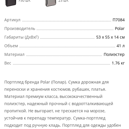
>30 шт.
23 шт.
Артикул
П7084
Производитель
Polar
Габариты (ДхВхГ)
53 х 55 х 14 см
Объем
41 л
Материал
Полиэстер
Вес
1.76 кг
Портплед бренда Polar (Полар). Сумка дорожная для
переноски и хранения костюмов, рубашек, платья.
Материал премиум класса, высококачественный
полиэстер, надежный прочный с водоотталкивающей
пропиткой. Не выгорает, не трескается на морозе,
устойчив к перепаду температур. Сумка-портплед
подходит под ручную кладь. Портплед для одежды удобен