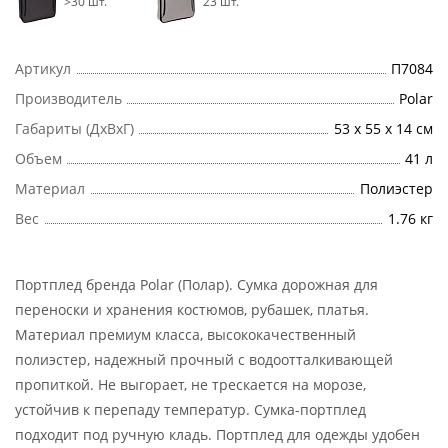
>30 шт.
23 шт.
Артикул
П7084
Производитель
Polar
Габариты (ДхВхГ)
53 х 55 х 14 см
Объем
41 л
Материал
Полиэстер
Вес
1.76 кг
Портплед бренда Polar (Полар). Сумка дорожная для
переноски и хранения костюмов, рубашек, платья.
Материал премиум класса, высококачественный
полиэстер, надежный прочный с водоотталкивающей
пропиткой. Не выгорает, не трескается на морозе,
устойчив к перепаду температур. Сумка-портплед
подходит под ручную кладь. Портплед для одежды удобен