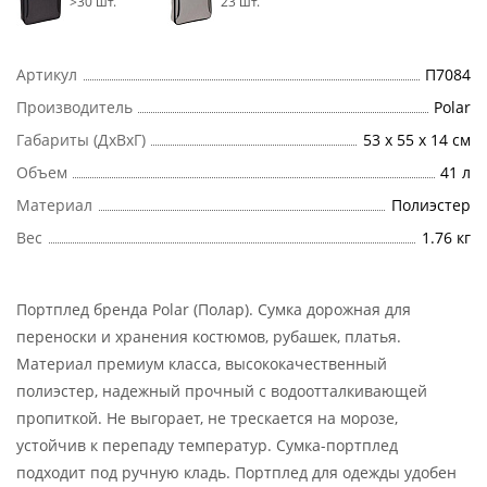
>30 шт.
23 шт.
Артикул
П7084
Производитель
Polar
Габариты (ДхВхГ)
53 х 55 х 14 см
Объем
41 л
Материал
Полиэстер
Вес
1.76 кг
Портплед бренда Polar (Полар). Сумка дорожная для
переноски и хранения костюмов, рубашек, платья.
Материал премиум класса, высококачественный
полиэстер, надежный прочный с водоотталкивающей
пропиткой. Не выгорает, не трескается на морозе,
устойчив к перепаду температур. Сумка-портплед
подходит под ручную кладь. Портплед для одежды удобен