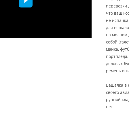
перевозки 
что ваш ко
не испачка
для вешало
на молнии 
собой (галс
майка, фут
портпледа,
деловых бу
ремень и н
Вешалка в 
своего ави
ручной кла
нет.