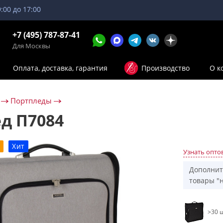
9:00 до 17:00
+7 (495) 787-87-41
Для Москвы
Оплата, доставка, гарантия
Производство
О к
Портпледы
д П7084
Хит
Узнать опто
Дополнит
товары "н
>30 ш