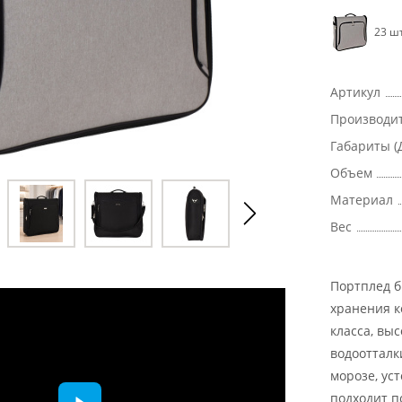
23 шт
Артикул
Производи
Габариты (
Объем
Материал
Вес
Портплед б
хранения к
класса, вы
водоотталк
морозе, ус
подходит п