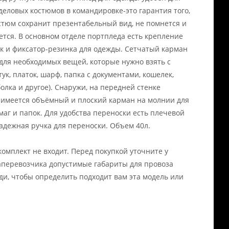
деловых костюмов в командировке-это гарантия того,
стюм сохранит презентабельный вид, не помнется и
ется. В основном отделе портпледа есть крепление
к и фиксатор-резинка для одежды. Сетчатый карман
для необходимых вещей, которые нужно взять с
тук, платок, шарф, папка с документами, кошелек,
болка и другое). Снаружи, на передней стенке
 имеется объёмный и плоский карман на молнии для
маг и папок. Для удобства переноски есть плечевой
адежная ручка для переноски. Объем 40л.
комплект не входит. Перед покупкой уточните у
аперевозчика допустимые габариты для провоза
ди, чтобы определить подходит вам эта модель или