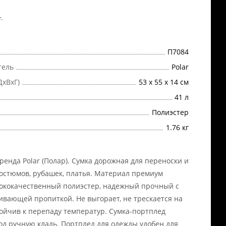
.
П7084
тель
Polar
ДхВхГ)
53 х 55 х 14 см
41 л
Полиэстер
1.76 кг
ренда Polar (Полар). Сумка дорожная для переноски и
остюмов, рубашек, платья. Материал премиум
сококачественный полиэстер, надежный прочный с
ивающей пропиткой. Не выгорает, не трескается на
тойчив к перепаду температур. Сумка-портплед
од ручную кладь. Портплед для одежды удобен для