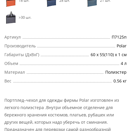
18 шт.
28 шт.
21 шт.
>30 шт.
Артикул
П7125п
Производитель
Polar
Габариты (ДхВхГ)
60 х 55(110) х 1 см
Объем
4 л
Материал
Полиэстер
Вес
0.56 кг
Портплед–чехол для одежды фирмы Polar изготовлен из
легкого полиэстера .Внутри объемное отделение для
бережного хранения костюмов, платьев, рубашек или
других вещей, которых надо уберечь от сминания.
Предназначен для перевозки самой разнообразной