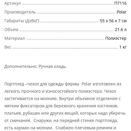
Артикул
П7116
Производитель
Polar
Габариты (ДхВхГ)
55 х 56 х 7 см
Объем
21.6 л
Материал
Полиэстер
Вес
1 кг
Дополнительно:
Ручная кладь
.
Портплед –чехол для одежды фирмы Polar изготовлен из
легкого, прочного и износостойкого полиэстера. Чехол
застегивается на молнию. Внутри объемное отделение с
мягким фиксатором для бережного хранения костюмов,
платьев, рубашек или других вещей, которых надо уберечь
от сминания. Снаружи, на передней стенке портпледа,
есть карман на молнии. Снабжен плечевым ремнем и