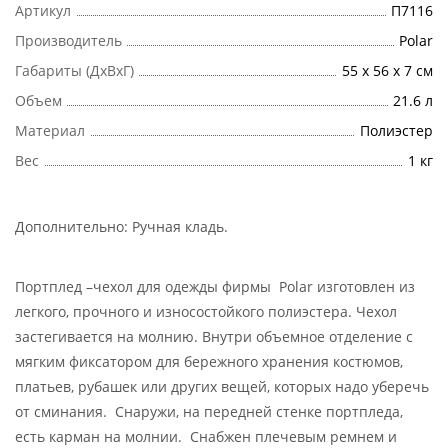
Артикул
П7116
Производитель
Polar
Габариты (ДхВхГ)
55 х 56 х 7 см
Объем
21.6 л
Материал
Полиэстер
Вес
1 кг
Дополнительно:
Ручная кладь
.
Портплед –чехол для одежды фирмы Polar изготовлен из
легкого, прочного и износостойкого полиэстера. Чехол
застегивается на молнию. Внутри объемное отделение с
мягким фиксатором для бережного хранения костюмов,
платьев, рубашек или других вещей, которых надо уберечь
от сминания. Снаружи, на передней стенке портпледа,
есть карман на молнии. Снабжен плечевым ремнем и