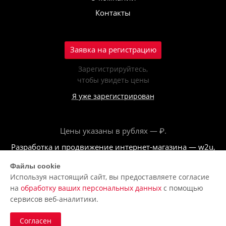
Контакты
Заявка на регистрацию
Зарегистрируйтесь,
чтобы увидеть цены
Я уже зарегистрирован
Цены указаны в рублях — ₽.
Разработка и продвижение интернет-магазина — w2u,
2018
Файлы cookie
Используя настоящий сайт, вы предоставляете согласие
© ООО «Полар центр», 2026
на
обработку ваших персональных данных
с помощью
Пользовательское соглашение
сервисов веб-аналитики.
Политика обработки персональных данных
Согласен