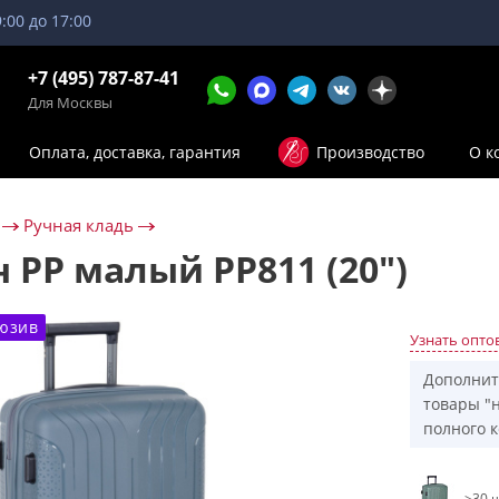
9:00 до 17:00
+7 (495) 787-87-41
Для Москвы
Оплата, доставка, гарантия
Производство
О к
Ручная кладь
 PP малый РР811 (20")
юзив
Узнать опто
Дополнит
товары "н
полного к
>30 ш