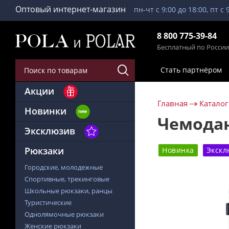
Оптовый интернет-магазин
пн-чт с 9:00 до 18:00, пт с 
8 800 775-39-84
Бесплатный по России
Стать партнёром
Акции
Главная
Каталог
Новинки
Чемодан
Эксклюзив
Рюкзаки
Новинка
Экскл
Городские, молодежные
Спортивные, трекинговые
Школьные рюкзаки, ранцы
Туристические
Однолямочные рюкзаки
Женские рюкзаки