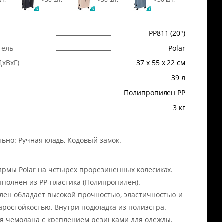
РР811 (20")
тель
Polar
ДхВхГ)
37 х 55 х 22 см
39 л
Полипропилен PP
3 кг
льно:
Ручная кладь, Кодовый замок
.
рмы Polar на четырех прорезиненных колесиках.
полнен из PP-пластика (Полипропилен).
ен обладает высокой прочностью, эластичностью и
аростойкостью. Внутри подкладка из полиэстра.
я чемодана с креплением резинками для одежды.