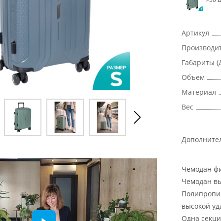
Артикул
Производи
Габариты (
Объем
Материал
Вес
Дополните
Чемодан фи
Чемодан вы
Полипропил
высокой уд
Одна секци