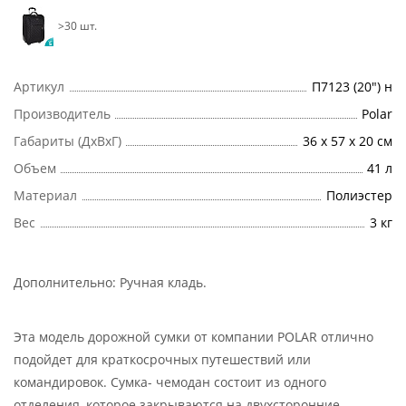
>30 шт.
Артикул
П7123 (20") н
Производитель
Polar
Габариты (ДхВхГ)
36 х 57 х 20 см
Объем
41 л
Материал
Полиэстер
Вес
3 кг
Дополнительно:
Ручная кладь
.
Эта модель дорожной сумки от компании POLAR отлично
подойдет для краткосрочных путешествий или
командировок. Сумка- чемодан состоит из одного
отделения, которое закрываются на двухсторонние