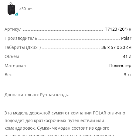
>30 шт.
Артикул
П7123 (20") н
Производитель
Polar
Габариты (ДхВхГ)
36 х 57 х 20 см
Объем
41 л
Материал
Полиэстер
Вес
3 кг
Дополнительно:
Ручная кладь
.
Эта модель дорожной сумки от компании POLAR отлично
подойдет для краткосрочных путешествий или
командировок. Сумка- чемодан состоит из одного
отделения, которое закрываются на двухсторонние