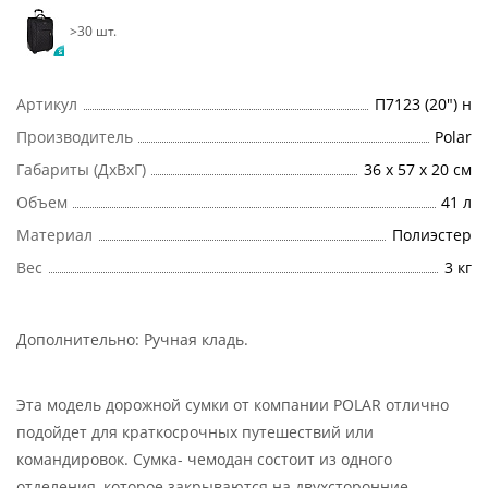
>30 шт.
Артикул
П7123 (20") н
Производитель
Polar
Габариты (ДхВхГ)
36 х 57 х 20 см
Объем
41 л
Материал
Полиэстер
Вес
3 кг
Дополнительно:
Ручная кладь
.
Эта модель дорожной сумки от компании POLAR отлично
подойдет для краткосрочных путешествий или
командировок. Сумка- чемодан состоит из одного
отделения, которое закрываются на двухсторонние