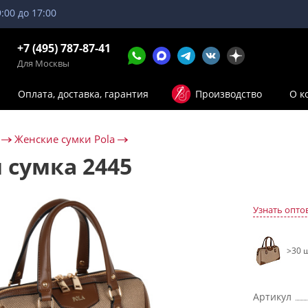
9:00 до 17:00
+7 (495) 787-87-41
Для Москвы
Оплата, доставка, гарантия
Производство
О к
Женские сумки Pola
 сумка 2445
Узнать опто
>30 ш
Артикул