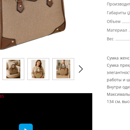
Производи
Габариты (
Объем
Материал
Вес
Сумка женс
Сумка прек
элегантнос
работы и ш
Внутри оди
Максимальн
134 см, вы