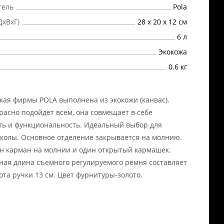
тель
Pola
ДхВхГ)
28 x 20 x 12 см
6 л
Экокожа
0.6 кг
кая фирмы POLA выполнена из экокожи (канвас).
расно подойдет всем, она совмещает в себе
ть и функциональность. Идеальный выбор для
колы. Основное отделение закрывается на молнию.
н карман на молнии и один открытый кармашек.
ая длина съемного регулируемого ремня составляет
сота ручки 13 см. Цвет фурнитуры-золото.