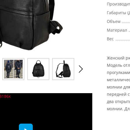
Производи
Габариты (
Объем
Материал
Вес
Женский рю
Модель отл
прогулками
металличес
молнии для
передней с
два открыт
молнии. Дл