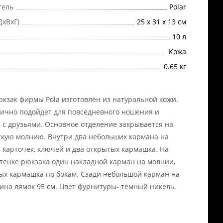
тель
Polar
ДхВхГ)
25 х 31 х 13 см
10 л
Кожа
0.65 кг
кзак фирмы Pola изготовлен из натуральной кожи.
ично подойдет для повседневного ношения и
 с друзьями. Основное отделение закрывается на
кую молнию. Внутри два небольших кармана на
 карточек, ключей и два открытых кармашка. На
тенке рюкзака один накладной карман на молнии,
ых кармашка по бокам. Сзади небольшой карман на
ина лямок 95 см. Цвет фурнитуры- темный никель.