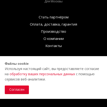
Для Москвы
Стать партнёром
Оплата, доставка, гарантия
Производство
О компании
Контакты
Заявка на регистрацию
Файлы cookie
Используя настоящий сайт, вы предоставляете согласие
Зарегистрируйтесь, чтобы
на
обработку ваших персональных данных
с помощью
увидеть цены
сервисов веб-аналитики.
Я уже зарегистрирован
Согласен
Цены указаны в рублях — ₽.