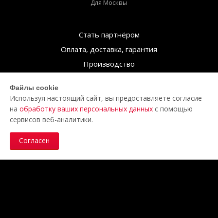
Для Москвы
Стать партнёром
Оплата, доставка, гарантия
Производство
О компании
Файлы cookie
Контакты
Используя настоящий сайт, вы предоставляете согласие
на
обработку ваших персональных данных
с помощью
сервисов веб-аналитики.
Заявка на регистрацию
Согласен
Зарегистрируйтесь, чтобы
увидеть цены
Я уже зарегистрирован
Цены указаны в рублях — ₽.