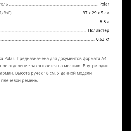
тель
Polar
ДхВхГ)
37 х 29 х 5 см
5.5 л
Полиэстер
0.63 кг
ка Polar. Предназначена для документов формата А4.
ное отделение закрывается на молнию. Внутри один
арман. Высота ручек 18 см. У данной модели
т плечевой ремень.