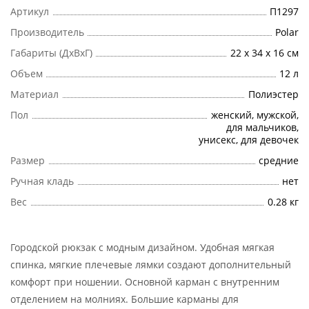
Артикул
П1297
Производитель
Polar
Габариты (ДхВхГ)
22 x 34 x 16 см
Объем
12 л
Материал
Полиэстер
Пол
женский, мужской,
для мальчиков,
унисекс, для девочек
Размер
cредние
Ручная кладь
нет
Вес
0.28 кг
Городской рюкзак с модным дизайном. Удобная мягкая
спинка, мягкие плечевые лямки создают дополнительный
комфорт при ношении. Основной карман с внутренним
отделением на молниях. Большие карманы для