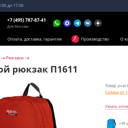
9:00 до 17:00
+7 (495) 787-87-41
Для Москвы
Оплата, доставка, гарантия
Производство
О к
Рюкзаки
ой рюкзак П1611
Товар участ
Скидка от 
Узнать опто
>30 ш