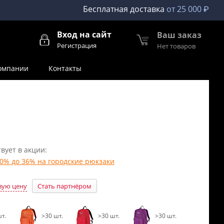
Бесплатная доставка
от 25 000 ₽
Вход на сайт
Ваш заказ
Регистрация
Нет товаров
омпании
Контакты
вует в акции:
10% до 36% на городские рюкзаки
вую цену
Стать партнёром
т.
>30 шт.
>30 шт.
>30 шт.