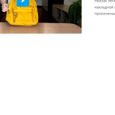
Рюкзак лег
накладной 
пропенены