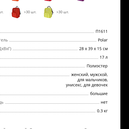
т.
>30 шт.
>30 шт.
П1611
тель
Polar
ДхВхГ)
28 x 39 x 15 см
17 л
Полиэстер
женский, мужской,
для мальчиков,
унисекс, для девочек
большие
дь
нет
0.3 кг