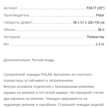
Артикул
Р2677 (20")
Производитель
Polar
Габариты (ДхВхГ)
38 х 51 х 20(+10) см
Объем
38 л
Материал
Полиэстер
Вес
2.3 кг
Дополнительно:
Ручная кладь
.
Суперлегкий чемодан POLAR, выполнен из плотного
полиэстера, устойчивого к загрязнениям.
Внутри-основное отделение с прижимными ремнями,
карман на молнии и сетчатый карман. На передней стенке
два кармана на молнии. Чемодан закрывается на
надежную молнию и карабины. Стильный чемодан модной