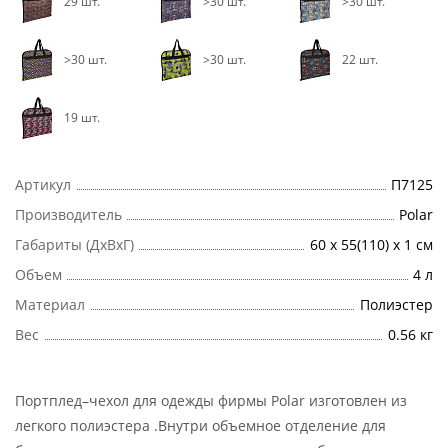
29 шт.
>30 шт.
>30 шт.
>30 шт.
>30 шт.
22 шт.
19 шт.
Артикул
П7125
Производитель
Polar
Габариты (ДхВхГ)
60 х 55(110) х 1 см
Объем
4 л
Материал
Полиэстер
Вес
0.56 кг
Портплед–чехол для одежды фирмы Polar изготовлен из
легкого полиэстера .Внутри объемное отделение для