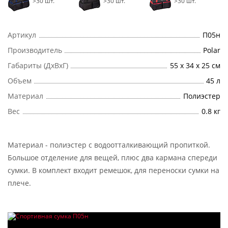
>30 шт.
>30 шт.
>30 шт.
Артикул
П05н
Производитель
Polar
Габариты (ДхВхГ)
55 х 34 х 25 см
Объем
45 л
Материал
Полиэстер
Вес
0.8 кг
Материал - полиэстер с водоотталкивающий пропиткой.
Большое отделение для вещей, плюс два кармана спереди
сумки. В комплект входит ремешок, для переноски сумки на
плече.