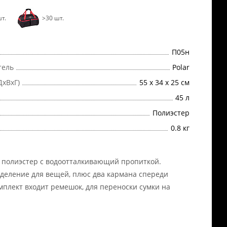
т.
>30 шт.
П05н
тель
Polar
ДхВхГ)
55 х 34 х 25 см
45 л
Полиэстер
0.8 кг
 полиэстер с водоотталкивающий пропиткой.
деление для вещей, плюс два кармана спереди
омплект входит ремешок, для переноски сумки на