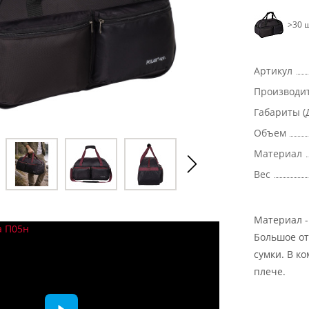
>30 ш
Артикул
Производи
Габариты (
Объем
Материал
Вес
Материал -
Большое от
сумки. В к
плече.