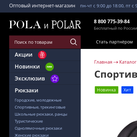
Оптовый интернет-магазин
пн-чт с 9:00 до 18:00, пт с 
8 800 775-39-84
Бесплатный по России
Стать партнёром
Акции
Главная
Каталог
Новинки
Спортив
Эксклюзив
Рюкзаки
Новинка
Хит
Городские, молодежные
Спортивные, трекинговые
Школьные рюкзаки, ранцы
Туристические
Однолямочные рюкзаки
Женские рюкзаки