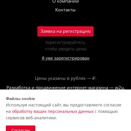
О компании
Контакты
Заявка на регистрацию
Зарегистрируйтесь,
чтобы увидеть цены
Я уже зарегистрирован
Цены указаны в рублях — ₽.
Разработка и продвижение интернет-магазина — w2u,
2018
Файлы cookie
Используя настоящий сайт, вы предоставляете согласие
© ООО «Полар центр», 2026
на
обработку ваших персональных данных
с помощью
Пользовательское соглашение
сервисов веб-аналитики.
Политика обработки персональных данных
Согласен