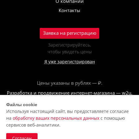
О компании
Контакты
Заявка на регистрацию
Зарегистрируйтесь,
чтобы увидеть цены
Я уже зарегистрирован
Цены указаны в рублях — ₽.
Разработка и продвижение интернет-магазина — w2u,
2018
Файлы cookie
Используя настоящий сайт, вы предоставляете согласие
© ООО «Полар центр», 2026
на
обработку ваших персональных данных
с помощью
Пользовательское соглашение
сервисов веб-аналитики.
Политика обработки персональных данных
Согласен